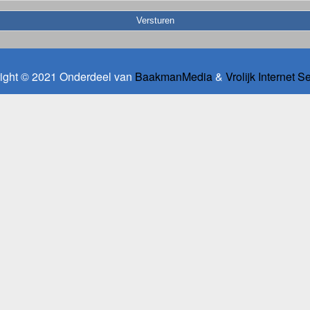
ight © 2021 Onderdeel van
BaakmanMedia
&
Vrolijk Internet S